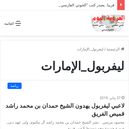
قريبا. يصدر كتب “الحوثي الفارسي المجوسي يغتال اليمن “
القائمة
الرئيسية
/
ليفربول_الإمارات
ليفربول_الإمارات
رياضة
27 يناير، 2019
لاعبي ليفربول يهدون الشيخ حمدان بن محمد راشد
قميص الفريق
محمود مرسي نشر الشيخ حمدان بن محمد راشد آل مكتوم، ولى عهد دبى,
صورة جديدة وهو يتوسط لاعبى فريق…