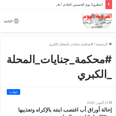
انتظرونا يوم الخميس القادم “دقة الساعة” وحلقة بعنوان *اتفاقية مكة للدفاع المشترك”
القائمة
الرئيسية
/
#محكمة_جنايات_المحلة_الكبري
#محكمة_جنايات_المحلة
_الكبري
حوادث
13 أكتوبر، 2020
إحالة أوراق أب اغتصب ابنته بالإكراه وتعذيبها