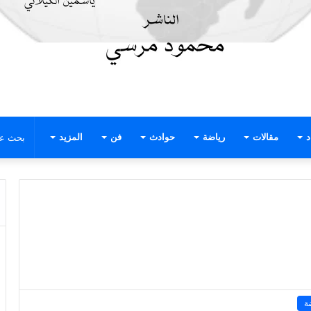
د
مقالات
رياضة
حوادث
فن
المزيد
ة