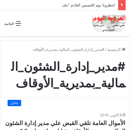
انتظرونا يوم الخميس القادم “دقة الساعة” وحلقة بعنوان *اتفاقية مكة للدفاع المشترك”
القائمة
الرئيسية
/
#مدير_إدارة_الشئون_المالية_بمديرية_الأوقاف
#مدير_إدارة_الشئون_ال
مالية_بمديرية_الأوقاف
عاجل
8 أكتوبر، 2018
الأموال العامة تلقي القبض علي مدير إدارة الشئون