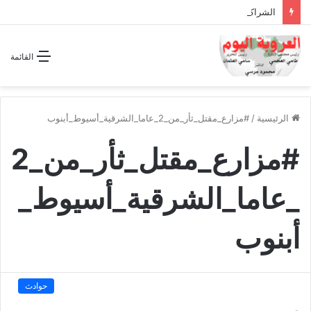
الشراكة الاستراتيجية بين السودان والسعودية… مشروع للمستقبل لا اتفاق للماضي
القائمة
الرئيسية
/
#مزارع_مقتل_ثأر_من_2_عاما_الشرقية_أسيوط_أبنوب
#مزارع_مقتل_ثأر_من_2
_عاما_الشرقية_أسيوط_
أبنوب
حوادث