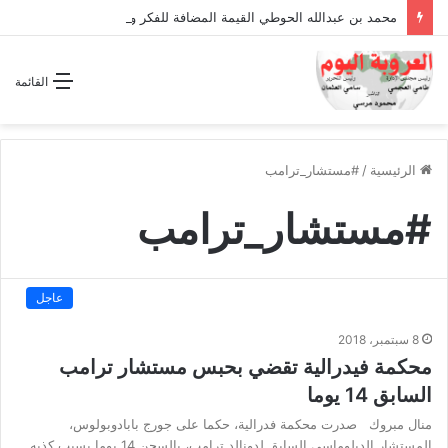
محمد بن عبدالله الحوطي القيمة المضافة للفكر والثقافة والتاريخ !
القائمة
الرئيسية
/
#مستشار_ترامب
#مستشار_ترامب
عاجل
8 سبتمبر، 2018
محكمة فيدرالية تقضي بحبس مستشار ترامب
السابق 14 يوما
منال مبروك صدرت محكمة فدرالية، حكما على جورج بابادوبولوس،
المستشار الدبلوماسى السابق لدونالد ترامب، بالسجن 14 يوما بسبب كذبه…