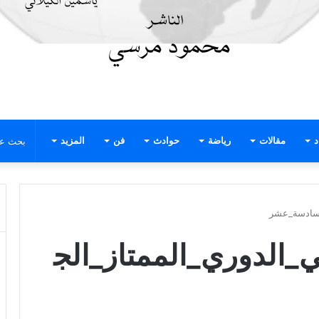
د
مقالات
رياضة
حوادث
فن
المزيد
لسادسة_عشر
_الدوري_الممتاز_الج