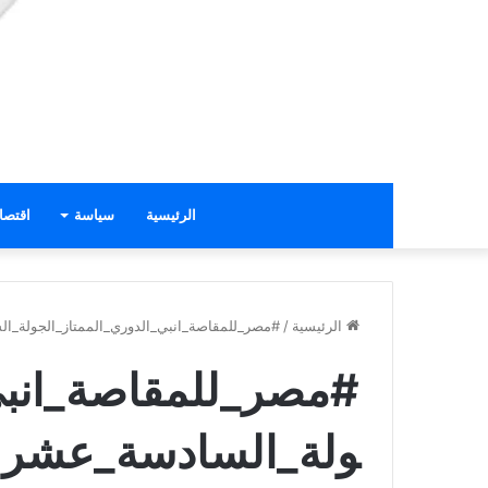
الرئيسية
سياسة
اقتصا
الرئيسية
/
#مصر_للمقاصة_انبي_الدوري_الممتاز_الجولة_ا
#مصر_للمقاصة_انبي
ولة_السادسة_عشر