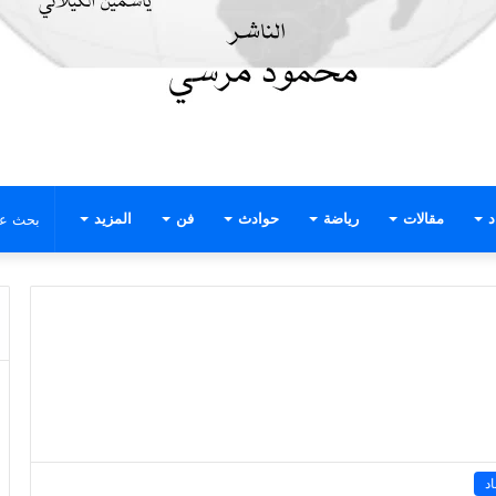
د
مقالات
رياضة
حوادث
فن
المزيد
د