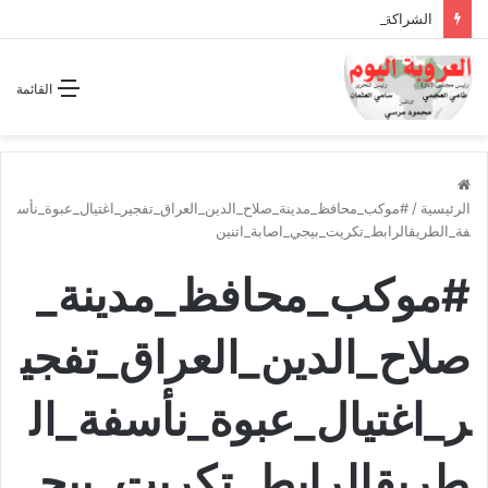
الشراكة الاستراتيجية بين السودان والسعودية… مشروع للمستقبل لا اتفاق للماضي
القائمة
الرئيسية
/
#موكب_محافظ_مدينة_صلاح_الدين_العراق_تفجير_اغتيال_عبوة_نأس
فة_الطريقالرابط_تكريت_بيجي_اصابة_اتنين
#موكب_محافظ_مدينة_
صلاح_الدين_العراق_تفجي
ر_اغتيال_عبوة_نأسفة_ال
طريقالرابط_تكريت_بيج