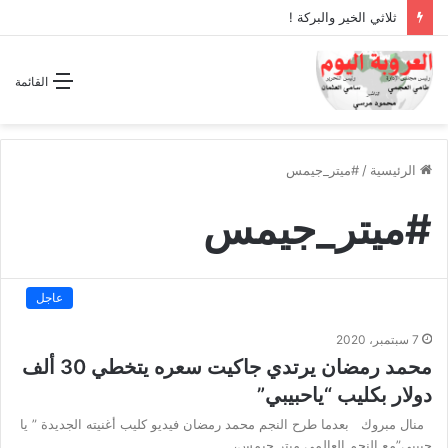
ثلاثي الخير والبركة !
القائمة
الرئيسية
/
#ميتر_جيمس
#ميتر_جيمس
عاجل
7 سبتمبر، 2020
محمد رمضان يرتدي جاكيت سعره يتخطي 30 ألف
دولار بكليب “ياحبيبي”
منال مبروك بعدما طرح النجم محمد رمضان فيديو كليب أغنيته الجديدة ” يا
حبيبى”مع النجم العالمي ميتر جيمس،…