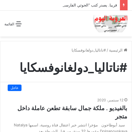
قريبا. يصدر كتب “الحوثي الفارسي المجوسي يغتال اليمن “
القائمة
الرئيسية
/
#ناتاليا_دولغانوفسكايا
#ناتاليا_دولغانوفسكايا
عاجل
12 سبتمبر، 2020
بالفيديو . ملكة جمال سابقة تطعن عاملة داخل
متجر
سيد أبوطاحون مؤخرا انتشر خبر اعتقال فتاة روسية، اسمها Natalya
Dolganovskaya وعمرها 32 سنة، من قبل الشرطة بعد…