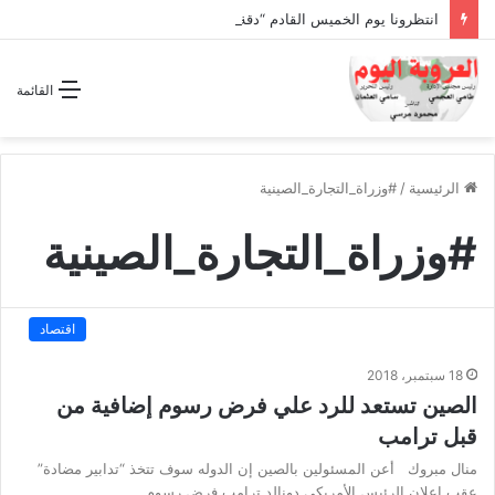
انتظرونا يوم الخميس القادم “دقة الساعة” وحلقة بعنوان *اتفاقية مكة للدفاع المشترك”
القائمة
الرئيسية
/
#وزراة_التجارة_الصينية
#وزراة_التجارة_الصينية
اقتصاد
18 سبتمبر، 2018
الصين تستعد للرد علي فرض رسوم إضافية من
قبل ترامب
منال مبروك أعن المسئولين بالصين إن الدوله سوف تتخذ “تدابير مضادة”
عقب إعلان الرئيس الأمريكى دونالد ترامب فرض رسوم…