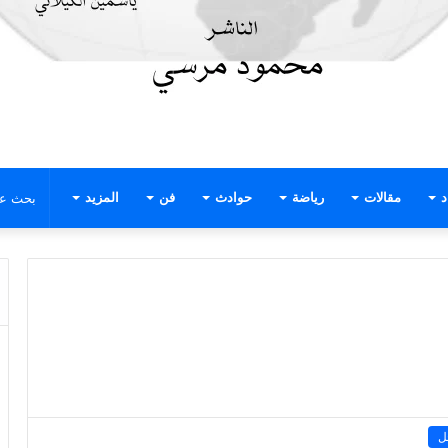
د
مقالات
رياضة
حوادث
فن
المزيد
ل