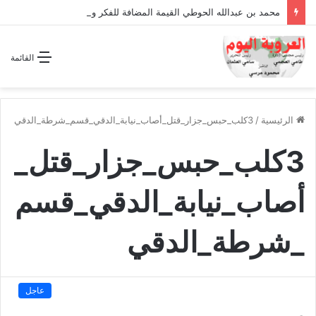
محمد بن عبدالله الحوطي القيمة المضافة للفكر والثقافة والتاريخ !
القائمة
الرئيسية
/
3كلب_حبس_جزار_قتل_أصاب_نيابة_الدقي_قسم_شرطة_الدقي
3كلب_حبس_جزار_قتل_
أصاب_نيابة_الدقي_قسم
_شرطة_الدقي
عاجل