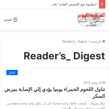
انتظرونا يوم الخميس القادم “دقة الساعة” وحلقة بعنوان *اتفاقية مكة للدفاع المشترك”
القائمة
الرئيسية
/
Reader’s_ Digest
Reader’s_ Digest
عاجل
23 يوليو، 2019
تناول اللحوم الحمراء يوميا يؤدي إلي الإصابة بمرض
السكر
منال مبروك كشفت نتائج دراسة ضخمة إلى أن تناول وجبة واحدة فقط من
اللحوم يوميًا قد يؤدي إلى الإصابة…