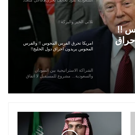
الجنسيات لحماية الملاحة الدولية”
ثلاثي الخير والبركة !
س !!
حراق
امريكا تحرق الفرس المجوس !! والفرس
المجوس يريدون احراق دول الخليج!!
الشراكة الاستراتيجية بين السودان
والسعودية… مشروع للمستقبل لا اتفاق
للماضي
عندما اعشق مصر !
محمد بن عبدالله الحوطي القيمة المضافة
للفكر والثقافة والتاريخ !