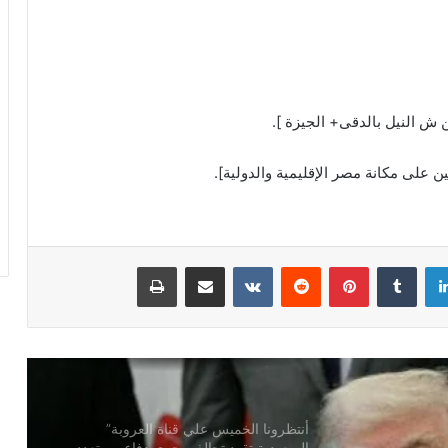
العثمان يتقدم بالشكر والتقدير لكلا من
القنصل العام في الإسكندرية وسفير
المملكة لدي بيروت
ين على مكانة مصر الإقليمية والدولية].
عندما يحمي ربان السفينة الأشقاء والأصدقاء
!
لينكدإن
بينتيريست
مشاركة عبر البريد
طباعة
الريال السعودي عندما يحمل ذاكرة وطن !
كرة القدم في السعودية مشروع عالمي
مستدام!
أنتظرونا الخميس علي قناة العروبة”
السعودية تقود تحالف بحري دفاعي متعدد