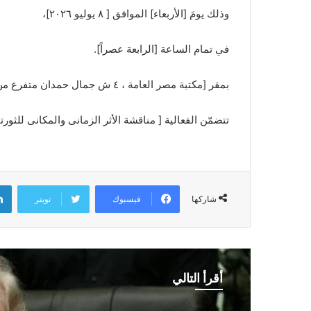
وذلك يومَ [الأربعاء] الموافق [ ٨ يوليو ٢٠٢٦]،
في تمام الساعة [الرابعة عصراً].
بمقر [مكتبة مصر العامة ، ٤ ش جمال حمدان متفرع من ش النيل بالدقى+ الجيزة ].
تتضمّن الفعالية [ مناقشة الأثر الزمانى والمكانى للثورت
فيسبوك
تويتر
شاركها
أقرأ التالي