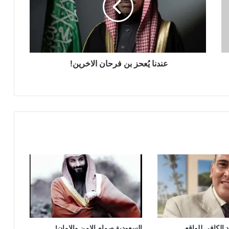
العثمان يتقدم بالشكر والتقدير لكلا من
القنصل العام في الإسكندرية وسفير
المملكة لدي بيروت
عندنا يُعحز بن فرحان الاخرين!
عندما يحمي ربان السفينة الأشقاء والأصدقاء
!
الريال السعودي عندما يحمل ذاكرة وطن !
كرة القدم في السعودية مشروع عالمي
مستدام!
أنتظرونا الخميس علي قناة العروبة”
السعودية تقود تحالف بحري دفاعي متعدد
الجنسيات لحماية الملاحة الدولية”
 الكافى للواقع
السعودية صمام الامن والامان!