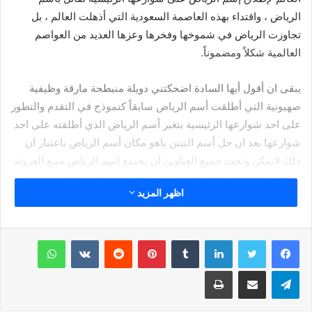
الرياض ، واقتداء بهذه العاصمة السعودية التي أذهلت العالم ، بل
تجاوزت الرياض في شموخها وفخرها وعزها العديد من العواصم
العالمية شكلاً ومضموناً.
يبقى ان أقول أيها السادة اضحكتني دويلة منبطحة مارقة وظيفية
صهيونية التي أطلقت أسم الرياض سابقاً كنموذج في التقدم والتطور
على احد شوارعها الرئيسية بتغير أسم الرياض الذي أطلقته على احد
شوارعها بعد ان حل أسم النيتن ياهو مكان أسم الرياض باعتبار ان
ذلك لايمكن وتحت جميع العناوين ان يجتمع إسم الرياض منبع العروبة
والإسلام والسلام والإنسانية مع أسم الصهيوني النيتن باهو مجرم
اظهر المزيد
الحرب الذي ذبح وأباد العرب في كل مكان !! ولذلك علام الدهشة
والاستغراب إذا أطلقت الدويلة الصهيونية اسماء شوارعها الرئيسة
باسم ” شارون ” وجولدا مائير !
لينكدإن
بينتيريست
واتساب
والقادم أسوء بكثير !!
تيلقرام
مشاركة عبر البريد
طباعة
والله المستعان