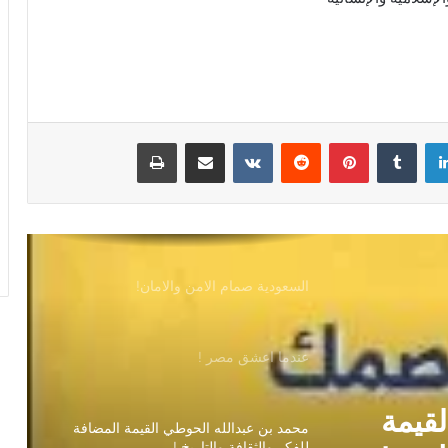
أنتظرونا الخميس علي قناة العروبة”
السعودية تقود تحالف بحري دفاعي متعدد
الجنسيات لحماية الملاحة الدولية”
لينكدإن
بينتيريست
مشاركة عبر البريد
طباعة
لله در السعودية !
فلسفة الاقتصاد الكافى للواقع الطاغى(٢)
السعودية صمام الامن والامان!
عندما اعشق مصر !
لقيمة
محمد بن عبدالله الحوطي القيمة المضافة
للفكر والثقافة والتاريخ !