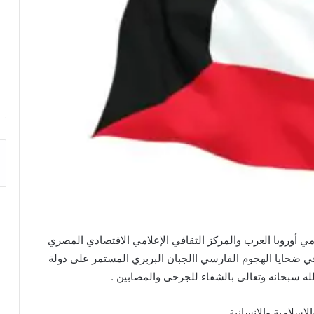
امي أوروبا العرب والمركز الثقافي الإعلامي الاقتصادي المصري
في ضحايا الهجوم الفارسي االجبان البربري المستمر على دولة
لله سبحانه وتعالى بالشفاء للجرحى والمصابين .
كرة القدم في السعودية مشروع عالمي
مستدام!
إسلامية والإنسانية