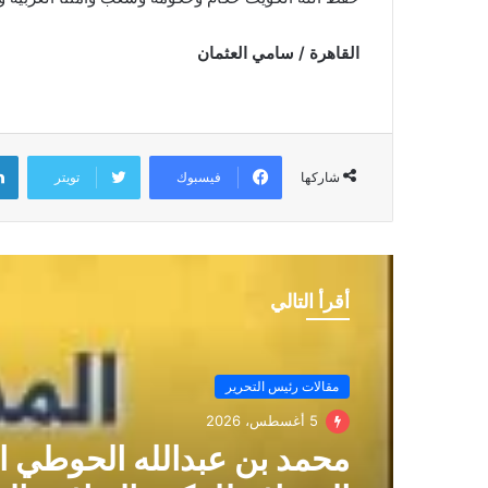
القاهرة / سامي العثمان
فيسبوك
تويتر
شاركها
أقرأ التالي
مقالات رئيس التحرير
5 أغسطس، 2026
محمد بن عبدالله الحوطي ا