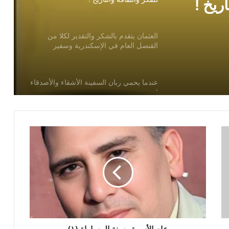
اريخ !
العثمان يتقدم بالشكر والتقدير لكلا من
القنصل العام في الإسكندرية وسفير
المملكة لدي بيروت
عندما يحمي ربان السفينة الأشقاء والأصدقاء
!
الريال السعودي عندما يحمل ذاكرة وطن !
كرة القدم في السعودية مشروع عالمي
مستدام!
أنتظرونا الخميس علي قناة العروبة”
السعودية تقود تحالف بحري دفاعي متعدد
عام الأسرة وسنة المساواة (١)