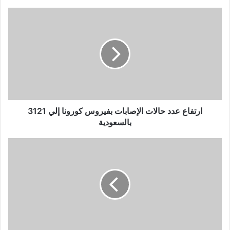
النيابة التحقيقات.
عاطل
قسم_شرطة_العامرية
مساكن_الناصرة
مسن
نيابة_العامرية_ثان_الإسكندرية
ارتفاع عدد حالات الإصابات بفيروس كورونا إلي 3121
بالسعودية