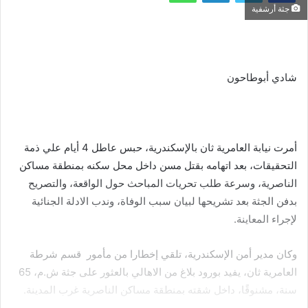
جثة أرشفية
شادي أبوطاحون
أمرت نيابة العامرية ثان بالإسكندرية، حبس عاطل 4 أيام علي ذمة
التحقيقات، بعد اتهامه بقتل مسن داخل محل سكنه بمنطقة مساكن
الناصرية، وسرعة طلب تحريات المباحث حول الواقعة، والتصريح
بدفن الجثة بعد تشريحها لبيان سبب الوفاة، وندب الادلة الجنائية
لإجراء المعاينة.
وكان مدير أمن الإسكندرية، تلقي إخطارا من مأمور قسم شرطة
العامرية ثان، يفيد بورود بلاغ من الاهالي بالعثور على جثة ش.م، 65
سنة، مشنوقًا، داخل شقته بمنطقة مساكن الناصرية غرب المدينة.