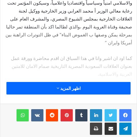
والاسلامي امنياً وسياسياً واقتصاديا واعلامياً، وسيكون المؤتمر تحت
رعاية معالي الوزير أ محمد العرابي وزير الخارجية ووكيل لجنة
العلاقات الخارجية بمجلس الشيوخ المصري، والمشرف العام على
صحيفة وقناة العروبة اليوم ،والذي لطالما اكد بأن المنطقة تمر حاليا
بمرحلة يمكن وصفها ب الغموض البناء” في ظل التوترات الراهنة بين
أمريكا وايران ”
كما اود ان اشير وانا في هذا السياق ان اقدم محاضرة وورقة عمل
بعنوان العلاقات السعودية المصرية التاريخية صمام الامان للامتين
العربية والاسلامية،
اظهر المزيد
كذلك سأقدم ورقة اخرى بعنوان ” وسائل التواصل الاجتماعي سلاح
ذو حدين، وكيف استطاع المغرد السعودي وكذلك المغرد المصري
واستخدام جميع وسائل التواصل الاحتتاعي لخدمة اوطانهما بكل
لينكدإن
بينتيريست
واتساب
تفاني واخلاص واصطفاف شعبي خلف الوطن والقيادة الرشيدة ،
تيلقرام
مشاركة عبر البريد
طباعة
حتى ذلك الموعد دمتم بخير