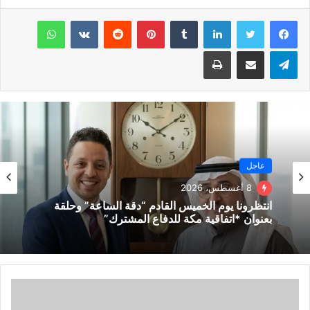
لينكدإن
بينتيريست
واتساب
تيلقرام
مشاركة عبر البريد
طباعة
عاجل
8 أغسطس، 2026
انتظرونا يوم الخميس القادم “دقة الساعة” وحلقة
بعنوان *اتفاقية مكة للدفاع المشترك”