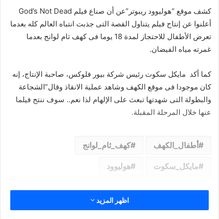
كشف موقع “هوليوود ريبوتر”عن أن صناع فيلم God’s Not Dead
أعلنوا عن إنتاج فيلم يتناول القصة التى جذبت انتباه العالم كله بعدما
تعرض الأطفال للاحتجاز لمدة 18 يوما فى كهف ثام لوانج بعدما
غمرته مياه الفيضان.
كما أكد مايكل سكوت رئيس شركة بيور فلوكس، صاحبة الإنتاج، إنه
كان موجودا فى موقع الكهف وشاهد عملية الانقاذ وقال”الشجاعة
والبطولة التى شهدتها تبعث على الإلهام لذا نعم.. سوف ننتج فيلما
عنها خلال المرحلة المقبلة.
أطفال_الكهف
كهف_ثام_لوانج
مايكل_سكوت
هوليوود
اظهر المزيد