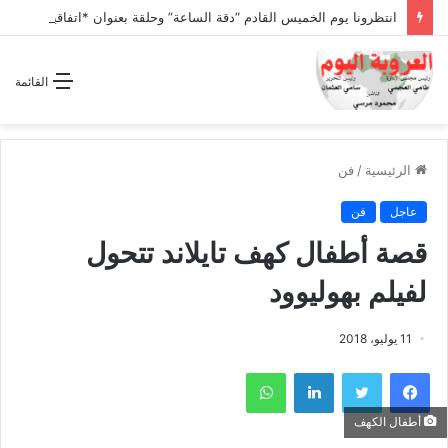
انتظرونا يوم الخميس القادم “دقة الساعة” وحلقة بعنوان *اتفاقية مكة للدفاع المشترك”
القائمة
الرئيسية
/
فن
عاجل
فن
قصة أطفال كهف تايلاند تتحول
لفيلم بهوليوود
11 يوليو، 2018
فيسبوك
تويتر
لينكدإن
واتساب
أطفال الكهف