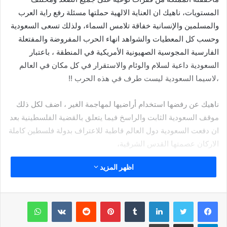
المستويات، ناهيك ان العناية الالهية حملتها مسئلة رفع راية العرب
والمسلمين والإنسانية خفاقة تلامس السماء، ولذلك تسعى السعودية
وحسب كل المعطيات والشواهد انهاء الحرب المفروضة والمفتعلة
الفارسية المجوسية الصهيونية الأمريكية في المنطقة ، باعتبار
السعودية داعية لسلام والوئام والاستقرار في كل مكان في العالم
،لاسيما السعودية ليست طرف في هذه الحرب !!
ناهيك عن رفضها استخدام أراضيها لمهاجمة الغير ، اضف لكل ذلك
موقف السعودية الثابت والراسخ فيما يتعلق بالقضية الفلسطينية بعد
ان دفعت السعودية دول العالم قاطبة للاعتراف بدولة فلسطين كاملة
الاركان عصمتها القدس الشرقية،
اظهر المزيد
يبقى ان اقول ايها السادة تبقى السعودية مضرب مثل ونموذج العالم
فيما حققته من انجازات على المستوى الداخلي والخارجي ، فقد
استطاعت ان تثبت للعالم اولاً وقبل اي شيء آخر انها قادرة وبكل
لينكدإن
بينتيريست
واتساب
جدارة المحافظة على امنها واستقرارها وكذلك امن المنطقة
الخليجية والعربية وذلك بسواعد ابنائها ،هذا بخلاف التنمية والتطور
تيلقرام
مشاركة عبر البريد
طباعة