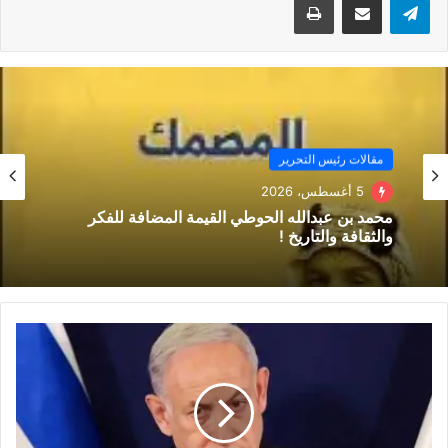
والازدهار ، لاسيما بعد ان قفزت مؤشرات التنمية بشكل غير مسبوق
اذهل العالم ،وتضاعفت قوتها الاقتصادية عشرات المرات من ١١٢
مليار دولار ل اكثر من تريليون ومائتي مليار دولار ونحن نسير وفق
رؤية ٢٠٣٠ المباركة
حفظ الله المملكة وزادها عزة رفعة وامتنا العربية والاسلامية
مقالات رئيس التحرير
والإنسانية
5 أغسطس، 2026
محمد بن عبدالله الحوطي القيمة المضافة للفكر
والله المستعان
والثقافة والتاريخ !