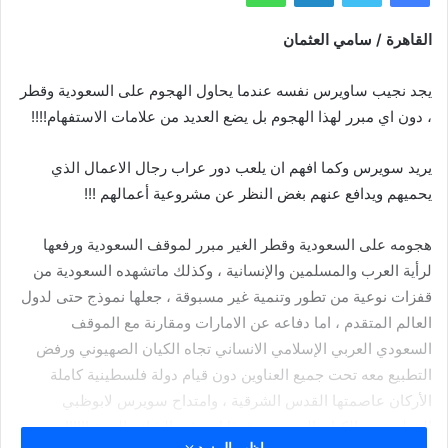
القاهرة / سامي العثمان
يجد نجيب ساويرس نفسه عندما يحاول الهجوم على السعودية وقطر
، دون اي مبرر لهذا الهجوم بل يضع العديد من علامات الاستفهام!!!!
يريد سويرس وكما افهم ان يلعب دور عراب رجال الاعمال الذي
يحميهم ويدافع عنهم بغض النظر عن مشروعية أعمالهم !!!
هجومه على السعودية وقطر الغير مبرر لموقف السعودية ورفعها
لرأية العرب والمسلمين والإنسانية ، وكذلك ماتشهده السعودية من
قفزات نوعية من تطور وتنمية غير مسبوقة ، جعلها نموذج حتى لدول
العالم المتقدم ، اما دفاعه عن الامارات ومقارنة مع الموقف
السعودي العربي الإسلامي الانساني تجاه الكيان الصهيوني ورفض
التطبيع معه تحت جميع العناوين دون قيام دولة فلسطينية كاملة
الأركان عاصمتها القدس الشرقية ، وامتداح سويرس لابوظبي
المطبعة مع الكيان الصهيوني فهذا امر يثير الشك والريبة !!!!!!
اظهر المزيد