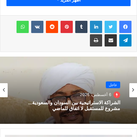
يبقى ان اقول ايها السادة حتى الجيش المصري البطل حامي مصر
والعروبة لم يسلم من هجوم ساويرس ومحاولة الإسقاط عليه بكلام
لينكدإن
بينتيريست
واتساب
ليس له قيمة ومعنى ، و مزاحمته للقطاع الخاص كما يقول !! بينما
ساويرس يعلم جيداً بأن الجيش والقطاع الخاص شركاء في التنمية
تيلقرام
مشاركة عبر البريد
طباعة
والتطوير والبناء وحماية مقدرات ومكتسبات الشعب المصري ، ثم
لاننسى وعلى سبيل المثال احد شركات القطاع الخاص حصلت على
اعمال بقيمة ٧٥ مليار جنيه خلال السنوات الماضيه .وهكذا دوالي
عاجل
6 أغسطس، 2026
الشراكة الاستراتيجية بين السودان والسعودية…
مشروع للمستقبل لا اتفاق للماضي