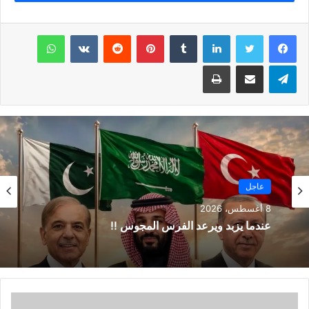
لينكدإن
بينتيريست
واتساب
تيلقرام
مشاركة عبر البريد
طباعة
عاجل
8 أغسطس، 2026
عندما يزبد ويرعد الفرس المجوس !!