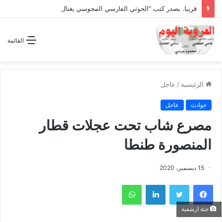
قريبا. يصدر كتب “الحوثي الفارسي المجوسي يغتال اليمن “
القائمة
الرئيسية
/
عاجل
حوادث
عاجل
مصرع شاب تحت عجلات قطار
المنصورة طنطا
15 ديسمبر، 2020
فيسبوك
تويتر
لينكدإن
واتساب
جثة ارشفية