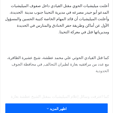
أعلنت ميليشيات الحوي مقتل القيادي داخل صفوف الميليشيات
المدعو أبو حيدر مصرعه في مديرية التحيتا جنوب مدينة الحديدة،
وأعلنت الميليشيات أن قائد المهام الخاصة كتيبة الحسين والمسؤول
الأول عن أماكن وطريقة حفر الخنادق والمتارس في الحديدة
ومديرياتها قتل في معركة التحيتا.
كما قتل القيادي الحوثي علي محمد عطشة، شيخ عشيرة الظافرة،
مع عدد من مرافقيه بغارة لطيران التحالف, في محافظة الجوف
الحدودية
كما اعترفت وسائل إعلام الميليشيات بمقتل الشيخ عطشة بغارة
لطائرات التحالف على إحدى الجبهات في محافظة الجوف.
اظهر المزيد