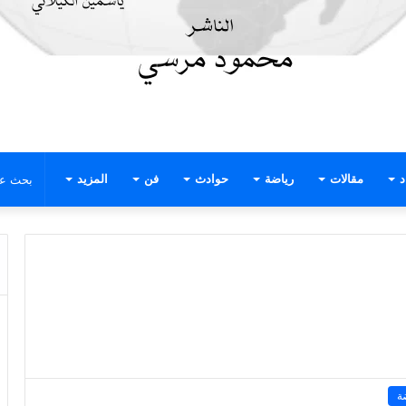
د
مقالات
رياضة
حوادث
فن
المزيد
ة