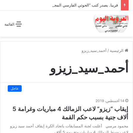
قريبا. يصدر كتب “الحوثي الفارسي المجوسي يغتال اليمن “
القائمة
الرئيسية
/
أحمد_سيد_زيزو
أحمد_سيد_زيزو
عاجل
14 أغسطس، 2019
إيقاب “زيزو” لاعب الزمالك 4 مباريات وغرامة 5
ألاف جنية بسبب حكم القمة
محمود مرسي أعلنت لجنة المسابقات باتحاد الكرة إيقاف أحمد سيد زيزو
لاعب وسط الزمالك 4 مباريات وتغريمه 5 آلاف…