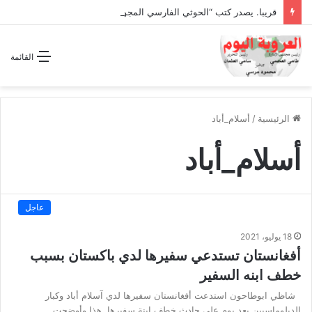
قريبا. يصدر كتب “الحوثي الفارسي المجوسي يغتال اليمن “
القائمة
الرئيسية
/
أسلام_أباد
أسلام_أباد
عاجل
18 يوليو، 2021
أفغانستان تستدعي سفيرها لدي باكستان بسبب
خطف ابنه السفير
شاظي ابوطاحون استدعت أفغانستان سفيرها لدي آسلام أباد وكبار
الدبلوماسيين بعد يوم على حادث خطف ابنة سفيرها. هذا وأوضحت…