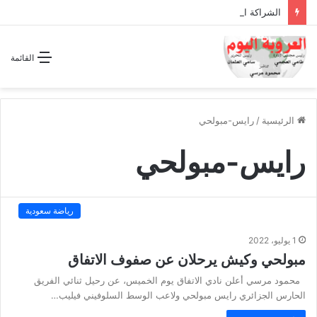
الشراكة الاستراتيجية بين السودان والسعودية… مشروع للمستقبل لا اتفاق للماضي
القائمة
الرئيسية
/
رايس-مبولحي
رايس-مبولحي
رياضة سعودية
1 يوليو، 2022
مبولحي وكيش يرحلان عن صفوف الاتفاق
محمود مرسي أعلن نادي الاتفاق يوم الخميس، عن رحيل ثنائي الفريق
الحارس الجزائري رايس مبولحي ولاعب الوسط السلوفيني فيليب…