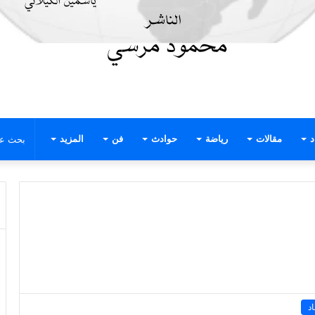
د
مقالات
رياضة
حوادث
فن
المزيد
د