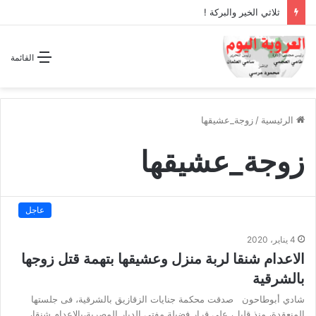
ثلاثي الخير والبركة !
القائمة
الرئيسية
/
زوجة_عشيقها
زوجة_عشيقها
عاجل
4 يناير، 2020
الاعدام شنقا لربة منزل وعشيقها بتهمة قتل زوجها
بالشرقية
شادي أبوطاحون صدقت محكمة جنايات الزقازيق بالشرقية، فى جلستها
المنعقدة، منذ قليل، على قرار فضيلة مفتى الديار المصرية،بالإعدام شنقا،…