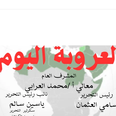
 بين السودان والسعودية… مشروع للمستقبل لا اتفاق للماضي