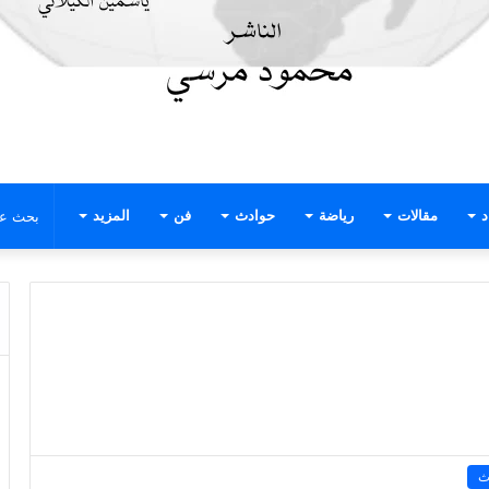
د
مقالات
رياضة
حوادث
فن
المزيد
ث