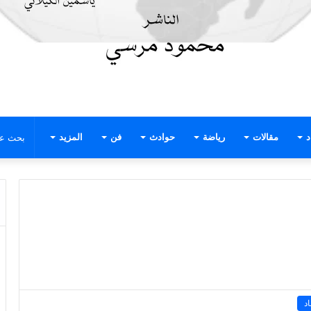
د
مقالات
رياضة
حوادث
فن
المزيد
د