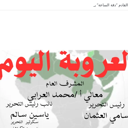
لقادم “دقة الساعة” وحلقة بعنوان *اتفاقية مكة للدفاع المشترك”