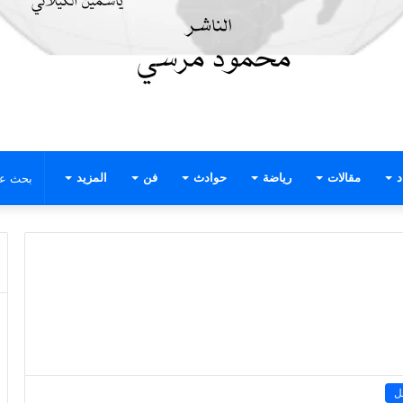
د
مقالات
رياضة
حوادث
فن
المزيد
ل