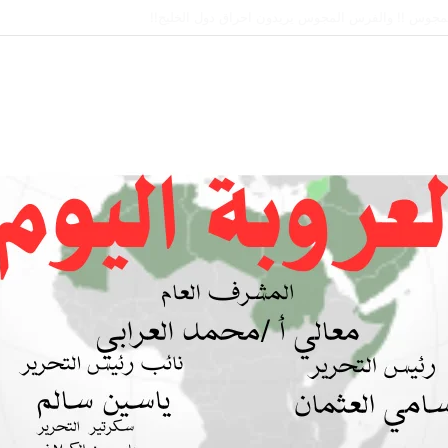
 بين السودان والسعودية… مشروع للمستقبل لا اتفاق للماضي