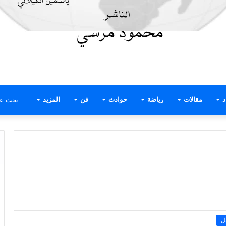
د
مقالات
رياضة
حوادث
فن
المزيد
ل