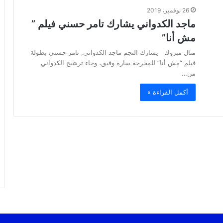
26 نوفمبر، 2019
ماجد الكدواني يشارك تامر حسني فيلم ”
مش أنا”
منال مبروك يشارك النجم ماجد الكدواني, تامر حسني بطولة
فيلم “مش أنا” للمخرجة سارة وفيق، وجاء ترشيح الكدواني
من…
أكمل القراءة »