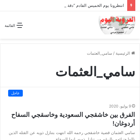
انتظرونا يوم الخميس القادم “دقة الساعة” وحلقة بعنوان *اتفاقية مكة للدفاع المشترك”
القائمة
الرئيسية
/
سامي_العثمات
سامي_العثمات
عاجل
9 يوليو، 2020
الفرق بين خاشقجي السعودية وخاسقجي السفاح
أردوغان!
سامي العثمان قضية خاشقجي رحمه الله انتهت بتنازل ذويه عن القتله الذين
نالوا جزائهم بالرغم من تنازل ذويه، إنما السفاح…