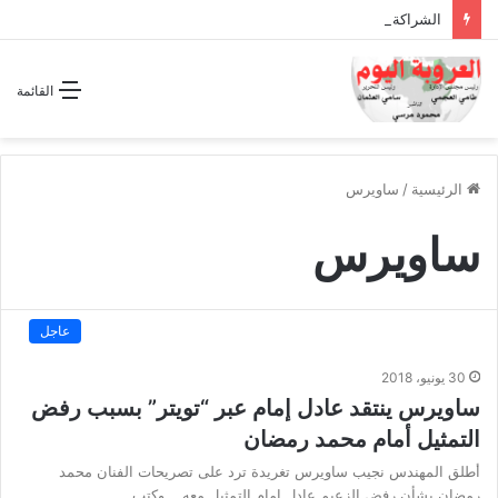
الشراكة الاستراتيجية بين السودان والسعودية… مشروع للمستقبل لا اتفاق للماضي
القائمة
الرئيسية
/
ساويرس
ساويرس
عاجل
30 يونيو، 2018
ساويرس ينتقد عادل إمام عبر “تويتر” بسبب رفض
التمثيل أمام محمد رمضان
أطلق المهندس نجيب ساويرس تغريدة ترد على تصريحات الفنان محمد
رمضان بشأن رفض الزعيم عادل إمام التمثيل معه. وكتب…