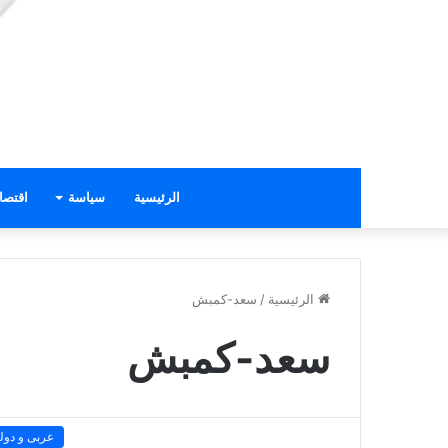
الرئيسية
سياسة
اقتصا
الرئيسية
/
سعد-كمبش
سعد-كمبش
عربى و دول