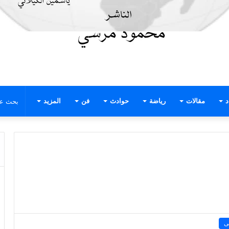
د
مقالات
رياضة
حوادث
فن
المزيد
ى