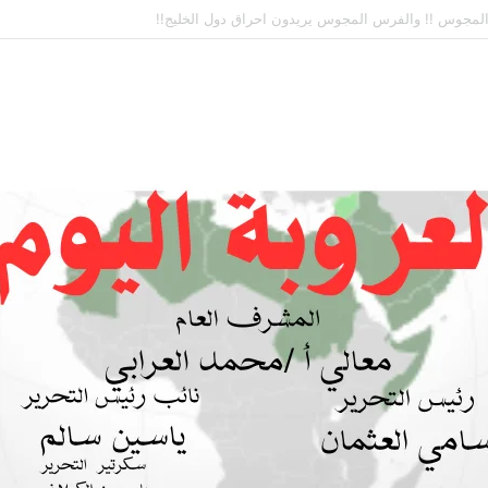
ة بين السودان والسعودية… مشروع للمستقبل لا اتفاق للماضي