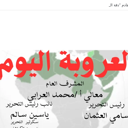
ادم “دقة الساعة” وحلقة بعنوان *اتفاقية مكة للدفاع المشترك”