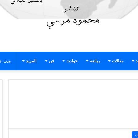
د
مقالات
رياضة
حوادث
فن
المزيد
ل