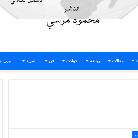
د
مقالات
رياضة
حوادث
فن
المزيد
ل