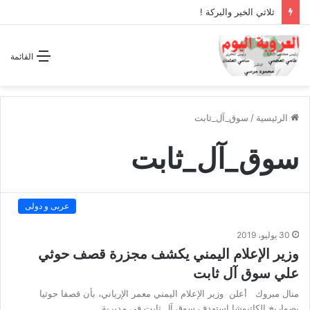
ثلاثي الخير والبركة !
القائمة
الرئيسية
/
سوق_آل_ثابت
سوق_آل_ثابت
عربى و دولى
30 يوليو، 2019
وزير الإعلام اليمني يكشف مجزرة قصف حوثي
علي سوق آل ثابت
منال مبروك أعلن وزير الإعلام اليمني معمر الإرياني، بأن قصفا حوثيا
بصواريخ الكاتيوشا استهدف سوق آل ثابت في مديرية…