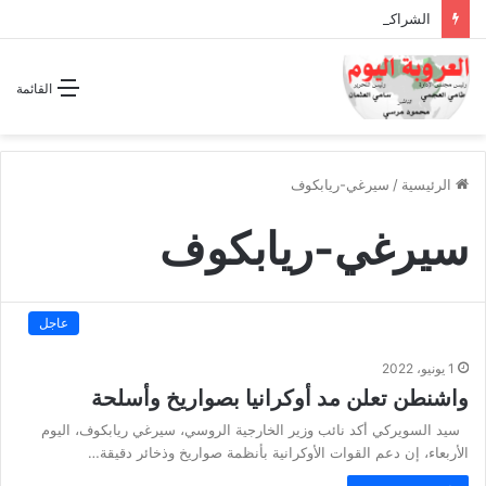
الشراكة الاستراتيجية بين السودان والسعودية… مشروع للمستقبل لا اتفاق للماضي
القائمة
الرئيسية
/
سيرغي-ريابكوف
سيرغي-ريابكوف
عاجل
1 يونيو، 2022
واشنطن تعلن مد أوكرانيا بصواريخ وأسلحة
سيد السويركي أكد نائب وزير الخارجية الروسي، سيرغي ريابكوف، اليوم
الأربعاء، إن دعم القوات الأوكرانية بأنظمة صواريخ وذخائر دقيقة…