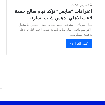
5 مارس، 2020
اعترافات “سايس” تؤكد قيام صالح جمعة
لاعب الاهلي بدهس شاب بسارته
منال مبروك أستدعت نيابة الجيزة، بعض الشهود للاستماع
لأقوالهم واقعة اتهام شاب لصالح جمعة لاعب النادى الاهلى
بدهسه بسيارته.…
أكمل القراءة »