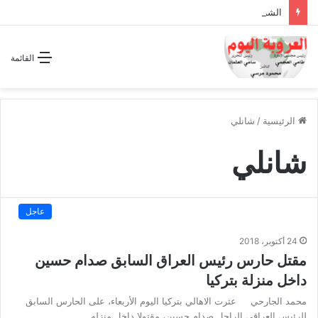
الشراكة الاستراتيجية بين السودان والسعودية… مشروع للمستقبل لا اتفاق للماضي
القائمة
الرئيسية
/
شانلي
شانلي
عاجل
24 أكتوبر، 2018
مقتل حارس رئيس العراق السابق صدام حسين
داخل منزلة بتركيا
محمد الجارحي عثرت الاهالي بتركيا اليوم الأربعاء، على الحارس السابق
للرئيس العراقى الراحل صدام حسين، مقتولا داخل منزله…