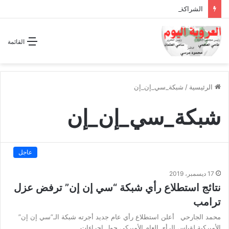
الشراكة الاستراتيجية بين السودان والسعودية… مشروع للمستقبل لا اتفاق للماضي
القائمة
الرئيسية
/
شبكة_سي_إن_إن
شبكة_سي_إن_إن
عاجل
17 ديسمبر، 2019
نتائج استطلاع رأي شبكة “سي إن إن” ترفض عزل
ترامب
محمد الجارحي أعلن استطلاع رأي عام جديد أجرته شبكة الـ”سي إن إن”
الأميركية لقياس الرأي العام الأميركي حول إجراءات…