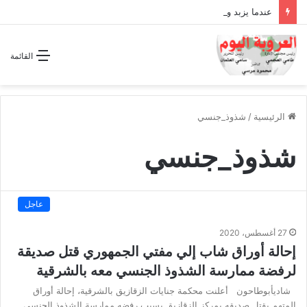
عندما يزبد ويرعد الفرس المجوس !!
القائمة
الرئيسية
/
شذوذ_جنسي
شذوذ_جنسي
عاجل
27 أغسطس، 2020
إحالة أوراق شاب إلي مفتي الجمهوري قتل صديقة
لرفضة ممارسة الشذوذ الجنسي معه بالشرقية
شاديأبوطاحون أعلنت محكمة جنايات الزقازيق بالشرقية، إحالة أوراق
المتهم بقتل صديقه بمركز الزقازيق بسبب رفضه ممارسة الشذوذ الجنسى…