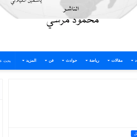
د
مقالات
رياضة
حوادث
فن
المزيد
ل