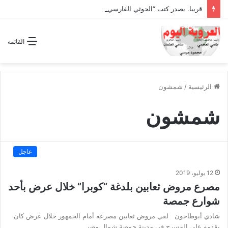
قريبا. يصدر كتب “الحوثي الفارسي المجوسي يغتال اليمن “
القائمة
الرئيسية
/
شمشون
شمشون
عاجل
12 يوليو، 2019
مصرع مروض ثعابين بلدغة “كوبرا” خلال عرض بأحد
شوارع جمصة
شادي أبوطاحون لقي مروض ثعابين مصرعه أمام الجمهور خلال عرض كان
يقدمه على المسرح في مدينة جمصة شمال مصر.…