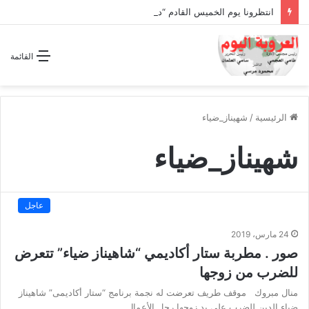
انتظرونا يوم الخميس القادم “دقة الساعة” وحلقة بعنوان *اتفاقية مكة للدفاع المشترك”
القائمة
الرئيسية
/
شهيناز_ضياء
شهيناز_ضياء
عاجل
24 مارس، 2019
صور . مطربة ستار أكاديمي “شاهيناز ضياء” تتعرض
للضرب من زوجها
منال مبروك موقف طريف تعرضت له نجمة برنامج “ستار أكاديمى” شاهيناز
ضياء الدين للضرب على يد زوجها رجل الأعمال.…