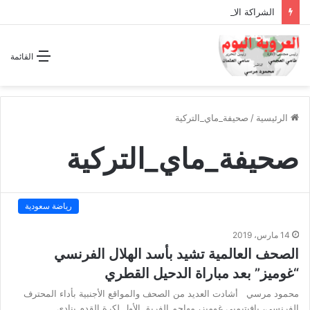
الشراكة الاستراتيجية بين السودان والسعودية… مشروع للمستقبل لا اتفاق للماضي
القائمة
الرئيسية
/
صحيفة_ماي_التركية
صحيفة_ماي_التركية
رياضة سعودية
14 مارس، 2019
الصحف العالمية تشيد بأسد الهلال الفرنسي
“غوميز” بعد مباراة الدحيل القطري
محمود مرسي أشادت العديد من الصحف والمواقع الأجنبية بأداء المحترف
الفرنسي، بافيتيمبي غوميز، مهاجم الفريق الأول لكرة القدم بنادي…